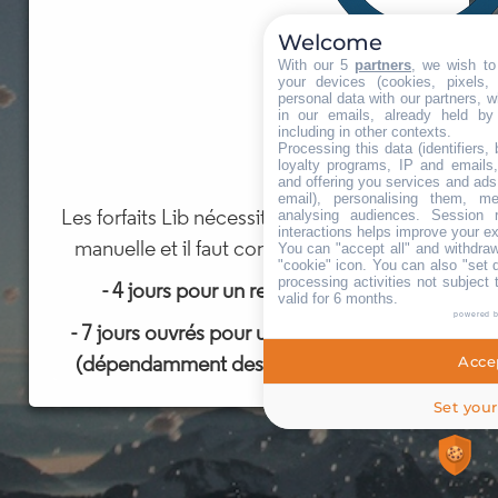
Quand vous adhérez, vous créez donc un
nouveau compte uniquement destiné au suivi de
Welcome
votre forfait LIB : vous pouvez bien entendu
With our 5
partners
, we wish to
your devices (cookies, pixels,
créer les mêmes identifiant et mot de passe que
personal data with our partners, w
in our emails, already held by
votre autre compte.
including in other contexts.
Processing this data (identifiers,
loyalty programs, IP and emails, 
and offering you services and ads
email), personalising them, me
Les forfaits Lib nécessitent une production
analysing audiences. Session 
interactions helps improve your e
manuelle et il faut compter en général :
You can "accept all" and withdraw
"cookie" icon
. You can also "set 
processing activities not subject
- 4 jours pour un retrait en station
valid for 6 months.
powered 
- 7 jours ouvrés pour un envoi à domicile
(dépendamment des services postaux)
Accep
Set your