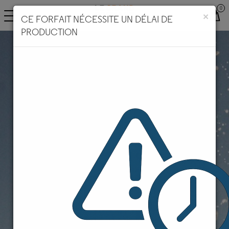
×
CE FORFAIT NÉCESSITE UN DÉLAI DE
CHANGER DE LANGUE
PRODUCTION
EN
Plus d'infos sur le LIB dans la FAQ ci-dessous.
Votre compte LIB est indépendant de votre
compte pour les autres offres de forfaits du
Grand-Bornand.